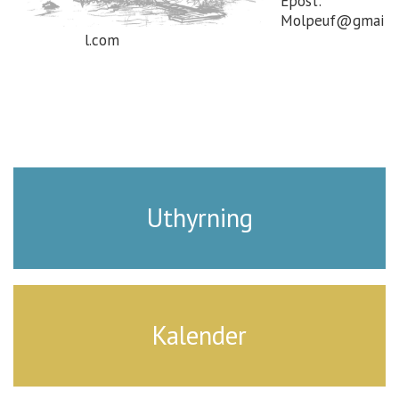
Epost:
Molpeuf@gmai
l.com
Uthyrning
Kalender